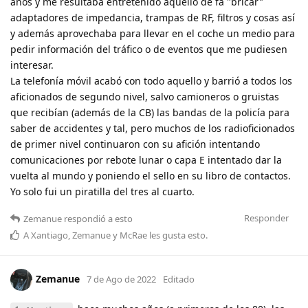
años y me resultaba entretenido aquello de fa "bricar"
adaptadores de impedancia, trampas de RF, filtros y cosas así
y además aprovechaba para llevar en el coche un medio para
pedir información del tráfico o de eventos que me pudiesen
interesar.
La telefonía móvil acabó con todo aquello y barrió a todos los
aficionados de segundo nivel, salvo camioneros o gruistas
que recibían (además de la CB) las bandas de la policía para
saber de accidentes y tal, pero muchos de los radioficionados
de primer nivel continuaron con su afición intentando
comunicaciones por rebote lunar o capa E intentado dar la
vuelta al mundo y poniendo el sello en su libro de contactos.
Yo solo fui un piratilla del tres al cuarto.
Responder
Zemanue
respondió a esto
A
Xantiago
,
Zemanue
y
McRae
les gusta esto
.
Zemanue
7 de Ago de 2022
Editado