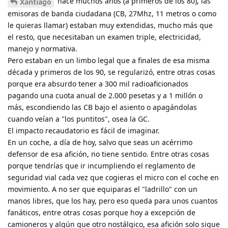
hace muchos años (a primeros de los 80), las
Xantiago
emisoras de banda ciudadana (CB, 27Mhz, 11 metros o como
le quieras llamar) estaban muy extendidas, mucho más que
el resto, que necesitaban un examen triple, electricidad,
manejo y normativa.
Pero estaban en un limbo legal que a finales de esa misma
década y primeros de los 90, se regularizó, entre otras cosas
porque era absurdo tener a 300 mil radioaficionados
pagando una cuota anual de 2.000 pesetas y a 1 millón o
más, escondiendo las CB bajo el asiento o apagándolas
cuando veían a "los puntitos", osea la GC.
El impacto recaudatorio es fácil de imaginar.
En un coche, a día de hoy, salvo que seas un acérrimo
defensor de esa afición, no tiene sentido. Entre otras cosas
porque tendrías que ir incumpliendo el reglamento de
seguridad vial cada vez que cogieras el micro con el coche en
movimiento. A no ser que equiparas el "ladrillo" con un
manos libres, que los hay, pero eso queda para unos cuantos
fanáticos, entre otras cosas porque hoy a excepción de
camioneros y algún que otro nostálgico, esa afición solo sigue