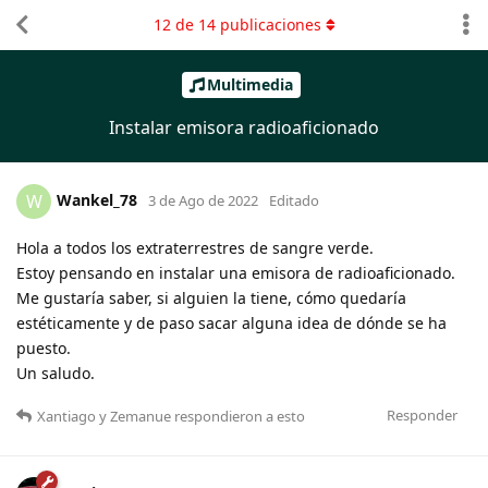
12
de
14
publicaciones
Multimedia
Instalar emisora radioaficionado
Wankel_78
W
3 de Ago de 2022
Editado
Hola a todos los extraterrestres de sangre verde.
Estoy pensando en instalar una emisora de radioaficionado.
Me gustaría saber, si alguien la tiene, cómo quedaría
estéticamente y de paso sacar alguna idea de dónde se ha
puesto.
Un saludo.
Responder
Xantiago
y
Zemanue
respondieron a esto