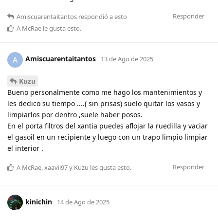
Responder
Amiscuarentaitantos
respondió a esto
A
McRae
le gusta esto
.
Amiscuarentaitantos
A
13 de Ago de 2025
Kuzu
Bueno personalmente como me hago los mantenimientos y
les dedico su tiempo ....( sin prisas) suelo quitar los vasos y
limpiarlos por dentro ,suele haber posos.
En el porta filtros del xantia puedes aflojar la ruedilla y vaciar
el gasoil en un recipiente y luego con un trapo limpio limpiar
el interior .
Responder
A
McRae
,
xaavii97
y
Kuzu
les gusta esto
.
kinichin
14 de Ago de 2025