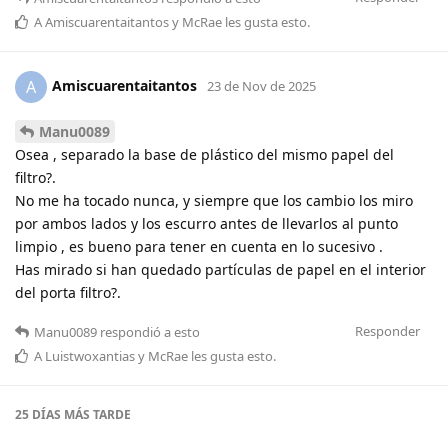
A
Amiscuarentaitantos
y
McRae
les gusta esto
.
Amiscuarentaitantos
A
23 de Nov de 2025
Manu0089
Osea , separado la base de plástico del mismo papel del
filtro?.
No me ha tocado nunca, y siempre que los cambio los miro
por ambos lados y los escurro antes de llevarlos al punto
limpio , es bueno para tener en cuenta en lo sucesivo .
Has mirado si han quedado partículas de papel en el interior
del porta filtro?.
Responder
Manu0089
respondió a esto
A
Luistwoxantias
y
McRae
les gusta esto
.
25 DÍAS
MÁS TARDE