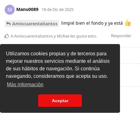
Manu0089
M
18 de Dic de 2025
limpié bien el fondo y ya está
Amiscuarentaitantos
Responder
A
Amiscuarentaitantos
y
McRae
les gusta esto
.
Utilizamos cookies propias y de terceros para
mejorar nuestros servicios mediante el análisis
de sus hábitos de navegación. Si continúa
Escribe una respuesta...
navegando, consideramos que acepta su uso.
Más información
Aceptar