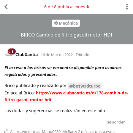
6
de
8
publicaciones
Mecánica
BRICO Cambio de filtro gasoil motor HDI
ClubXantia
16 de Mar de 2022
Editado
El acceso a los bricos se encuentra disponible para usuarios
registrados y presentados.
Brico publicado y realizado por
.
@bx19trdturbo
Enlace al Brico:
https://www.clubxantia.es/d/178-cambio-de-
filtro-gasoil-motor-hdi
Las dudas y sugerencias se realizarán en este hilo.
Responder
A
Luistwoxantias
,
Manu0089
,
McRae
y
2
más
les gusta esto
.