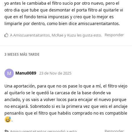
yo antes le cambiaba el filtro sucio por otro nuevo, pero el
otro dia que tube que desmontar el porta filtro al quitarle vi
que en el fondo tenia impurezas y creo que lo mejor es
limpiarle por dentro, como bien dice amiscuarentaitantos.
Responder
A
Amiscuarentaitantos
,
McRae
y
Kuzu
les gusta esto
.
3 MESES
MÁS TARDE
Manu0089
M
23 de Nov de 2025
Una aportación, para que no os pase lo que a mí, el filtro viejo
al quitarlo se le quedó la carcasa de la base donde va
anclado, y os vais a volver locos para encajar el nuevo porque
no encajará. Sobretodo si es la primera vez que veis el anclaje
pensaréis que el filtro que habéis comprado no es compatible
.
Responder
Amiscuarentaitantos
respondió a esto