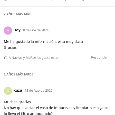
2 AÑOS
MÁS TARDE
Hoy
H
8 de Ene de 2024
Me ha gustado la información, está muy clara
Gracias
Responder
A
Navras
y
McRae
les gusta esto
.
2 AÑOS
MÁS TARDE
Kuzu
K
13 de Ago de 2025
Muchas gracias.
No hay que vaciar el vaso de impurezas y limpiar o eso ya se
lo llevó el filtro antiguotodo?