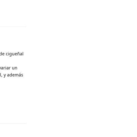
Responder
 de cigueñal
variar un
al, y además
Responder