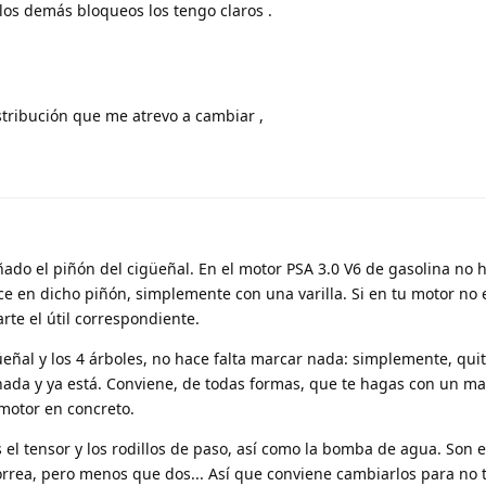
os demás bloqueos los tengo claros .
istribución que me atrevo a cambiar ,
do el piñón del cigüeñal. En el motor PSA 3.0 V6 de gasolina no h
e en dicho piñón, simplemente con una varilla. Si en tu motor no 
rte el útil correspondiente.
eñal y los 4 árboles, no hace falta marcar nada: simplemente, qui
 nada y ya está. Conviene, de todas formas, que te hagas con un ma
motor en concreto.
el tensor y los rodillos de paso, así como la bomba de agua. Son 
rrea, pero menos que dos... Así que conviene cambiarlos para no 