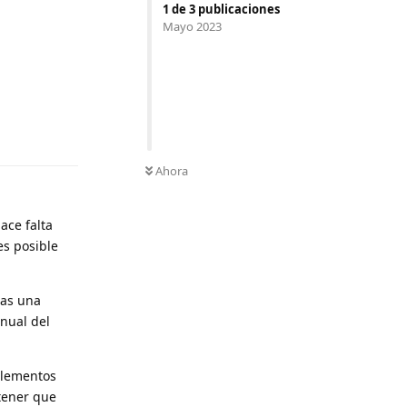
1
de
3
publicaciones
Mayo 2023
Responder
Ahora
ace falta
es posible
tas una
nual del
elementos
tener que