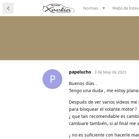
Normas
Webs de Inter
papelucho
3 de May de 2023
P
Buenos días .
Tengo una duda , me estoy planea
Después de ver varios videos me s
para bloquear el volante motor ?
¿ que tan recomendable es cambiar
cambiare también, si al final me a
¿ no es suficiente con hacerle ma