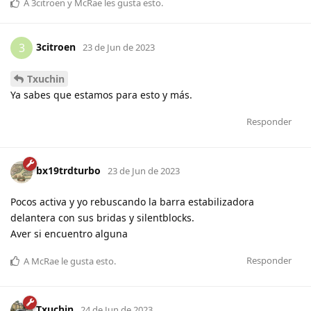
A
3citroen
y
McRae
les gusta esto
.
3citroen
3
23 de Jun de 2023
Txuchin
Ya sabes que estamos para esto y más.
Responder
bx19trdturbo
23 de Jun de 2023
Pocos activa y yo rebuscando la barra estabilizadora
delantera con sus bridas y silentblocks.
Aver si encuentro alguna
Responder
A
McRae
le gusta esto
.
Txuchin
24 de Jun de 2023