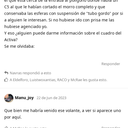
el que está cerca de la entrada al polígono donde había un
C5 al que le habían cortado el morro completo y que
conservaba las esferas con suspensión de "tubo gordo" por si
a alguien le interesan. Si no hubiese ido con prisa me las
hubiese agenciado yo.
Y eso ¿alguien puede darme información sobre el cuadro del
Activa?
Se me olvidaba:
Responder
Navras
respondió a esto
A
Eldelforo
,
Luistwoxantias
,
RACO
y
McRae
les gusta esto
.
Manu_joy
22 de Jun de 2023
Que bien me habría venido ese volante, a ver si aparece uno
por aquí.
Responder