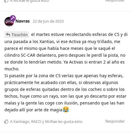
A
McRae
le gusta esto
.
Navras
22 de Jun de 2023
el martes estuve recolectando esferas de C5 y di
Txuchin
una pasada a los Xantias, vi ese Activa ya muy trillado, me
parece el mismo que había hace meses que le saqué el
cilindro SC-CAR delantero, pero despues le perdí la pista, no
se donde lo tendrían metido. Ya Activas si entran 2 al año es
mucho.
Si pasaste por la zona de C5 verías que apenas hay esferas,
prácticamente he acabado con ellas, si observas algunos
grupos de esferas quitadas dentro de los coches o sobre los
techos, huye como un rayo, son las que yo descarto por estar
malas y la gente las coge con ilusión, pensando que las han
dejado allí por arte de magia
Responder
A
Xantiago
,
RACO
y
McRae
les gusta esto
.