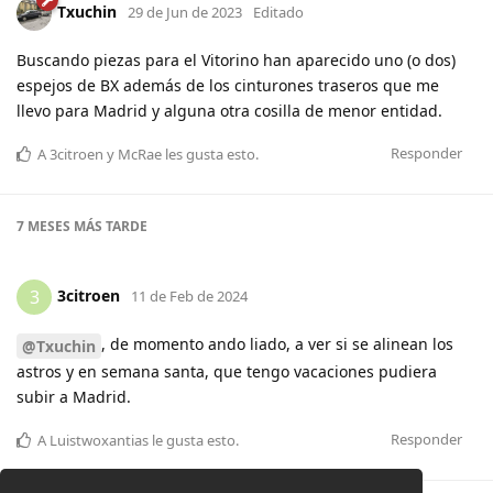
Txuchin
29 de Jun de 2023
Editado
Buscando piezas para el Vitorino han aparecido uno (o dos)
espejos de BX además de los cinturones traseros que me
llevo para Madrid y alguna otra cosilla de menor entidad.
Responder
A
3citroen
y
McRae
les gusta esto
.
7 MESES
MÁS TARDE
3citroen
3
11 de Feb de 2024
, de momento ando liado, a ver si se alinean los
@Txuchin
astros y en semana santa, que tengo vacaciones pudiera
subir a Madrid.
Responder
A
Luistwoxantias
le gusta esto
.