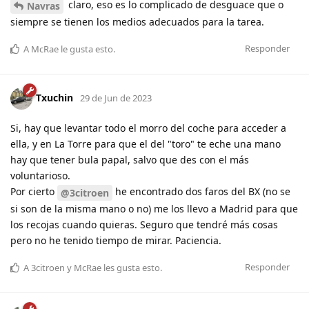
claro, eso es lo complicado de desguace que o
Navras
siempre se tienen los medios adecuados para la tarea.
Responder
A
McRae
le gusta esto
.
Txuchin
29 de Jun de 2023
Si, hay que levantar todo el morro del coche para acceder a
ella, y en La Torre para que el del "toro" te eche una mano
hay que tener bula papal, salvo que des con el más
voluntarioso.
Por cierto
he encontrado dos faros del BX (no se
@3citroen
si son de la misma mano o no) me los llevo a Madrid para que
los recojas cuando quieras. Seguro que tendré más cosas
pero no he tenido tiempo de mirar. Paciencia.
Responder
A
3citroen
y
McRae
les gusta esto
.