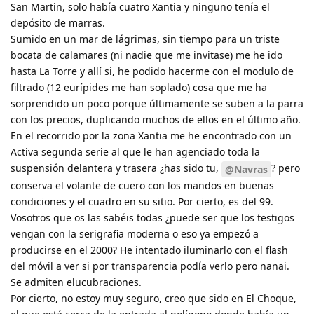
San Martin, solo había cuatro Xantia y ninguno tenía el
depósito de marras.
Sumido en un mar de lágrimas, sin tiempo para un triste
bocata de calamares (ni nadie que me invitase) me he ido
hasta La Torre y allí si, he podido hacerme con el modulo de
filtrado (12 eurípides me han soplado) cosa que me ha
sorprendido un poco porque últimamente se suben a la parra
con los precios, duplicando muchos de ellos en el último año.
En el recorrido por la zona Xantia me he encontrado con un
Activa segunda serie al que le han agenciado toda la
suspensión delantera y trasera ¿has sido tu,
? pero
@Navras
conserva el volante de cuero con los mandos en buenas
condiciones y el cuadro en su sitio. Por cierto, es del 99.
Vosotros que os las sabéis todas ¿puede ser que los testigos
vengan con la serigrafia moderna o eso ya empezó a
producirse en el 2000? He intentado iluminarlo con el flash
del móvil a ver si por transparencia podía verlo pero nanai.
Se admiten elucubraciones.
Por cierto, no estoy muy seguro, creo que sido en El Choque,