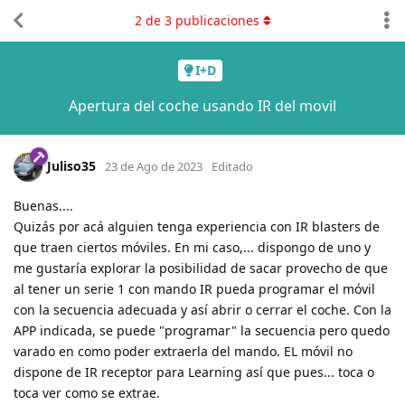
2
de
3
publicaciones
I+D
Apertura del coche usando IR del movil
Juliso35
23 de Ago de 2023
Editado
Buenas....
Quizás por acá alguien tenga experiencia con IR blasters de
que traen ciertos móviles. En mi caso,... dispongo de uno y
me gustaría explorar la posibilidad de sacar provecho de que
al tener un serie 1 con mando IR pueda programar el móvil
con la secuencia adecuada y así abrir o cerrar el coche. Con la
APP indicada, se puede "programar" la secuencia pero quedo
varado en como poder extraerla del mando. EL móvil no
dispone de IR receptor para Learning así que pues... toca o
toca ver como se extrae.