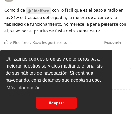
Como dice
con lo fácil que es el paso a radio en
@Eldelforo
los X1,y el traspaso del espadín, la mejora de alcance y la
fiabilidad de funcionamiento, no merece la pena pelearse con
el, salvo por el prurito de fusilar el sistema de IR
Responder
A
Eldelforo
y
Kuzu
les gusta esto
.
Utilizamos cookies propias y de terceros para
mejorar nuestros servicios mediante el análisis
de sus hábitos de navegación. Si continúa
Escribe una respuesta...
navegando, consideramos que acepta su uso.
Más información
Aceptar