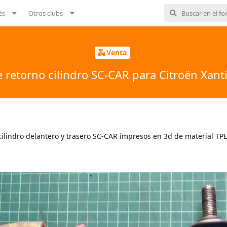
és
Otros clubs
Venta
e retorno cilindro SC-CAR para Citroën Xant
cilindro delantero y trasero SC-CAR impresos en 3d de material TPE