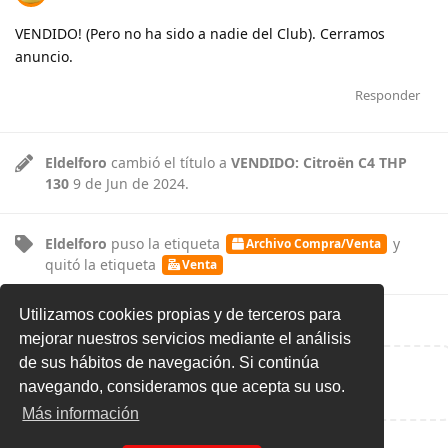
VENDIDO! (Pero no ha sido a nadie del Club). Cerramos
anuncio.
Responder
Eldelforo
cambió el título a
VENDIDO: Citroën C4 THP
130
9 de Jun de 2024
.
Eldelforo
puso
la etiqueta
y
Archivo Compra/Venta
quitó
la etiqueta
Venta
Utilizamos cookies propias y de terceros para
mejorar nuestros servicios mediante el análisis
de sus hábitos de navegación. Si continúa
Escribe una respuesta...
navegando, consideramos que acepta su uso.
Más información