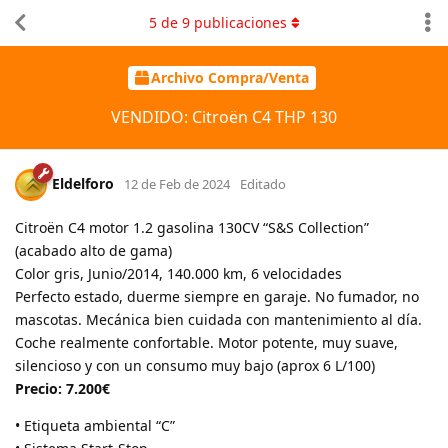
5
de
9
publicaciones
Archivo Compra/Venta
VENDIDO: Citroën C4 THP 130
Eldelforo
12 de Feb de 2024
Editado
Citroën C4 motor 1.2 gasolina 130CV “S&S Collection”
(acabado alto de gama)
Color gris, Junio/2014, 140.000 km, 6 velocidades
Perfecto estado, duerme siempre en garaje. No fumador, no
mascotas. Mecánica bien cuidada con mantenimiento al día.
Coche realmente confortable. Motor potente, muy suave,
silencioso y con un consumo muy bajo (aprox 6 L/100)
Precio: 7.200€
• Etiqueta ambiental “C”