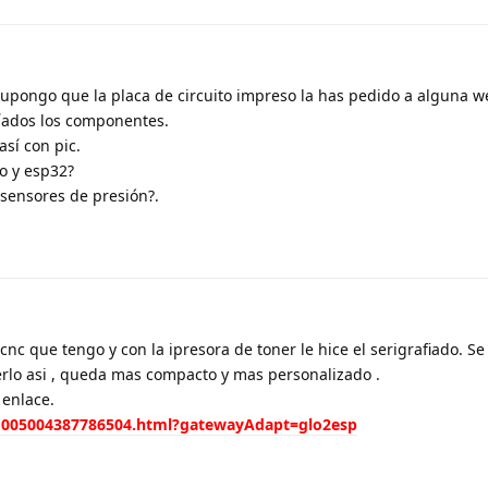
upongo que la placa de circuito impreso la has pedido a alguna w
íados los componentes.
así con pic.
o y esp32?
 sensores de presión?.
cnc que tengo y con la ipresora de toner le hice el serigrafiado. S
erlo asi , queda mas compacto y mas personalizado .
enlace.
m/1005004387786504.html?gatewayAdapt=glo2esp