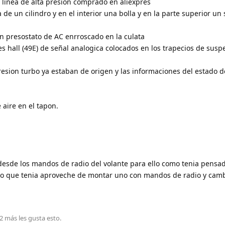
 linea de alta presion comprado en aliexpres
de un cilindro y en el interior una bolla y en la parte superior un
un presostato de AC enrroscado en la culata
s hall (49E) de señal analogica colocados en los trapecios de susp
esion turbo ya estaban de origen y las informaciones del estado de
 aire en el tapon.
 desde los mandos de radio del volante para ello como tenia pensa
o que tenia aproveche de montar uno con mandos de radio y cambi
2
más
les gusta esto
.