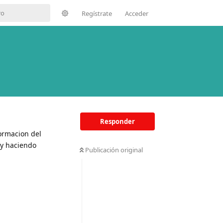
Regístrate
Acceder
Responder
ormacion del
oy haciendo
Publicación original