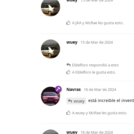
A
JKA
y
McRae
les gusta esto
.
wuey
15 de Mar de 2024
Eldelforo
respondió a esto
A
Eldelforo
le gusta esto
.
Navras
16 de Mar de 2024
está increible el inven
wuey
A
wuey
y
McRae
les gusta esto
.
wuey
16 de Mar de 2024