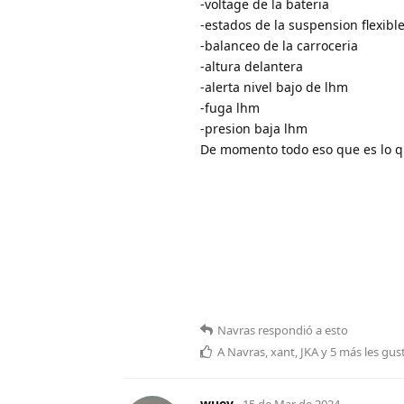
-voltage de la bateria
-estados de la suspension flexible 
-balanceo de la carroceria
-altura delantera
-alerta nivel bajo de lhm
-fuga lhm
-presion baja lhm
De momento todo eso que es lo q
Navras
respondió a esto
A
Navras
,
xant
,
JKA
y
5
más
les gus
wuey
15 de Mar de 2024