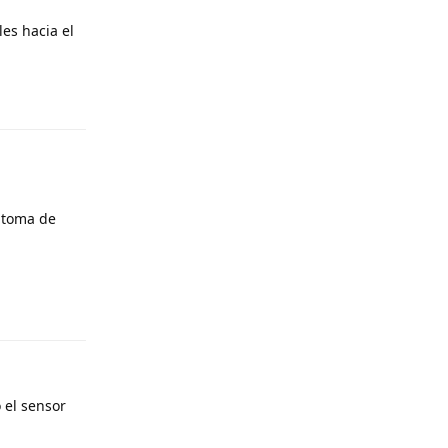
es hacia el
Responder
 toma de
Responder
 el sensor