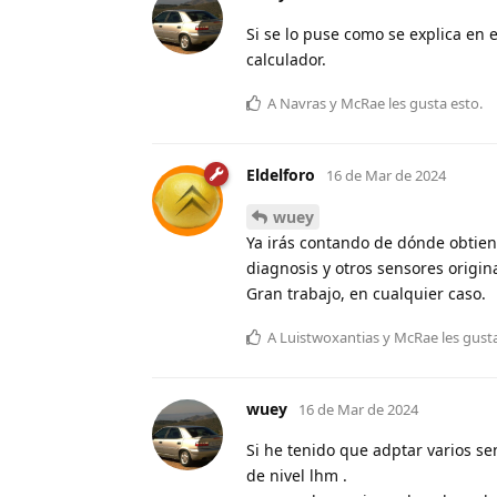
Si se lo puse como se explica en
calculador.
A
Navras
y
McRae
les gusta esto
.
Eldelforo
16 de Mar de 2024
wuey
Ya irás contando de dónde obtie
diagnosis y otros sensores original
Gran trabajo, en cualquier caso.
A
Luistwoxantias
y
McRae
les gust
wuey
16 de Mar de 2024
Si he tenido que adptar varios se
de nivel lhm .