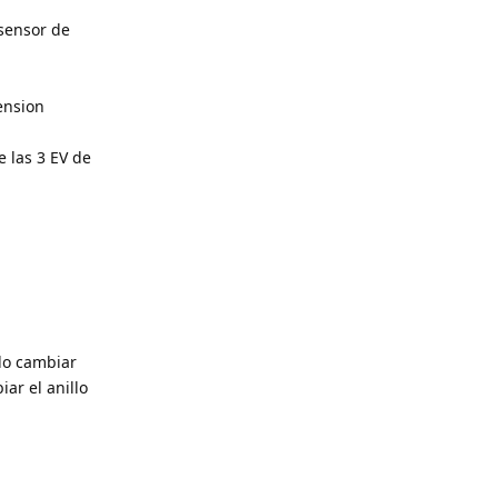
 sensor de
ension
 las 3 EV de
do cambiar
ar el anillo
Responder