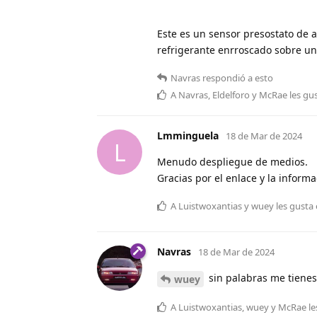
Este es un sensor presostato de a
refrigerante enrroscado sobre un
Navras
respondió a esto
A
Navras
,
Eldelforo
y
McRae
les gu
Lmminguela
18 de Mar de 2024
L
Menudo despliegue de medios.
Gracias por el enlace y la informa
A
Luistwoxantias
y
wuey
les gusta 
Navras
18 de Mar de 2024
sin palabras me tienes
wuey
A
Luistwoxantias
,
wuey
y
McRae
le