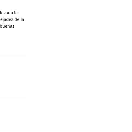
llevado la
dejadez de la
 buenas
Responder
Responder