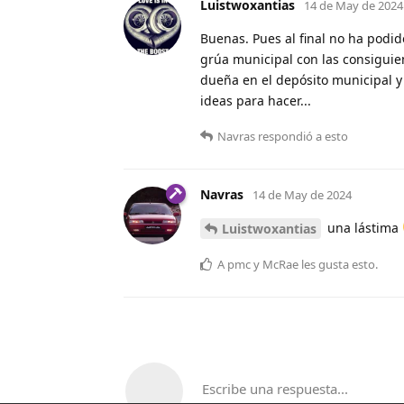
Luistwoxantias
14 de May de 2024
Buenas. Pues al final no ha podido
grúa municipal con las consiguien
dueña en el depósito municipal y
ideas para hacer...
Navras
respondió a esto
Navras
14 de May de 2024
una lástima
Luistwoxantias
A
pmc
y
McRae
les gusta esto
.
Escribe una respuesta...