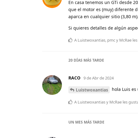
En casa tenemos un GTi desde 200
que el motor es (muy) diferente d
aparca en cualquier sitio (3,80 m)
Si quieres detalles de algún aspe
A
Luistwoxantias
,
pmc
y
McRae
les
20 DÍAS
MÁS TARDE
RACO
9 de Abr de 2024
hola Luis es
Luistwoxantias
A
Luistwoxantias
y
McRae
les gust
UN MES
MÁS TARDE