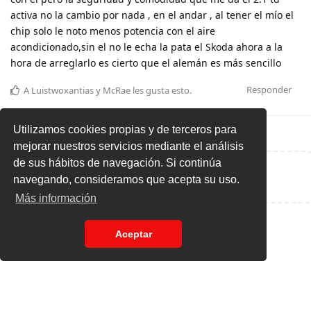
activa no la cambio por nada , en el andar , al tener el mío el
chip solo le noto menos potencia con el aire
acondicionado,sin el no le echa la pata el Skoda ahora a la
hora de arreglarlo es cierto que el alemán es más sencillo
Responder
A
Luistwoxantias
y
McRae
les gusta esto
.
Utilizamos cookies propias y de terceros para
mejorar nuestros servicios mediante el análisis
de sus hábitos de navegación. Si continúa
Escribe una respuesta...
navegando, consideramos que acepta su uso.
Más información
Aceptar