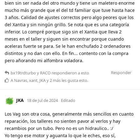
bien sin ser nada del otro mundo y tiene un maletero enorme
mucho más grande que el del td familiar que tuve hasta hace
3 años. Calidad de ajustes correctos pero algo peores que los
del Xantia y sin ningún grillo. Se nota que es una categoría
inferior. Lo compré porque sigo sin el Xantia que lleva 2
meses en el taller y siguen sin encontrar porque cuando
aceleras fuerte se para. Se le han enchufado 2 ordenadores
distintos y no dan con ello. En fin... contento con la compra
pero añorando mi alfombra voladora.
Responder
bx19trdturbo
y
RACO
respondieron a esto
A
Navras
,
xant
,
JKA
y
2
más
les gusta esto
.
JKA
18 de Jul de 2024
Editado
Los Vag son otra cosa, generalmente más sencillos en cuanto
reparación, los talleres no sienten pavor al verlos y hay
recambios por un tubo. Pero no es un hidraulico.. :/
Yo tengo ese motor y aguanta lo que le eches, eso sí,