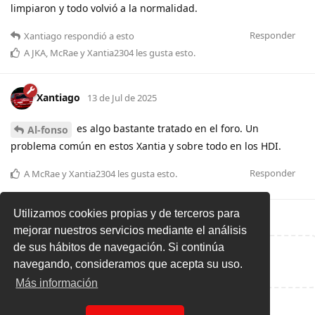
limpiaron y todo volvió a la normalidad.
Responder
Xantiago
respondió a esto
A
JKA
,
McRae
y
Xantia2304
les gusta esto
.
Xantiago
13 de Jul de 2025
es algo bastante tratado en el foro. Un
Al-fonso
problema común en estos Xantia y sobre todo en los HDI.
Responder
A
McRae
y
Xantia2304
les gusta esto
.
Utilizamos cookies propias y de terceros para
mejorar nuestros servicios mediante el análisis
de sus hábitos de navegación. Si continúa
Escribe una respuesta...
navegando, consideramos que acepta su uso.
Más información