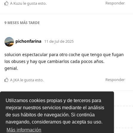
Responder
A
Kuzu
le gusta esto
.
9 MESES
MÁS TARDE
pichonfarina
11 de Jul de 2025
solucion espectacular para otro coche que tengo que fugan
los obuses y hay que cambiarlos cada pocos años.
genial.
Responder
A
JKA
le gusta esto
.
Utilizamos cookies propias y de terceros para
mejorar nuestros servicios mediante el análisis
de sus hábitos de navegación. Si continúa
Escribe una respuesta...
navegando, consideramos que acepta su uso.
Más información