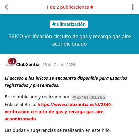
1
de
2
publicaciones
Climatización
BRICO Verificación circuito de gas y recarga gas aire
acondicionado
ClubXantia
18 de Oct de 2024
El acceso a los bricos se encuentra disponible para usuarios
registrados y presentados.
Brico publicado y realizado por
.
@bx19trdturbo
Enlace al Brico:
https://www.clubxantia.es/d/2840-
verificacion-circuito-de-gas-y-recarga-gas-aire-
acondicionado
Las dudas y sugerencias se realizarán en este hilo.