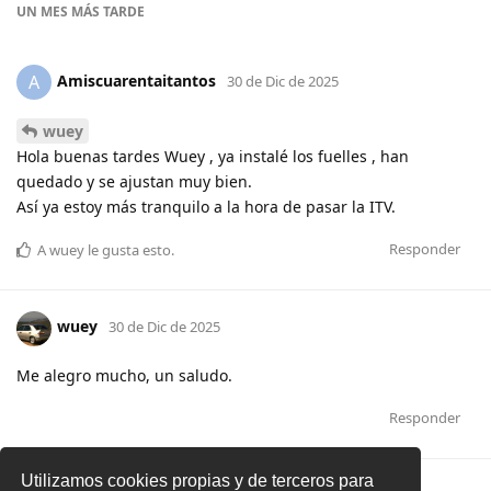
UN MES
MÁS TARDE
Amiscuarentaitantos
A
30 de Dic de 2025
wuey
Hola buenas tardes Wuey , ya instalé los fuelles , han
quedado y se ajustan muy bien.
Así ya estoy más tranquilo a la hora de pasar la ITV.
Responder
A
wuey
le gusta esto
.
wuey
30 de Dic de 2025
Me alegro mucho, un saludo.
Responder
Utilizamos cookies propias y de terceros para