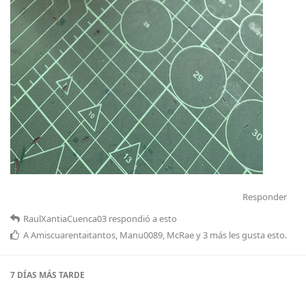
Responder
RaulXantiaCuenca03
respondió a esto
A
Amiscuarentaitantos
,
Manu0089
,
McRae
y
3
más
les gusta esto
.
7 DÍAS
MÁS TARDE