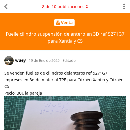
8
de
10
publicaciones
Venta
Fuelle cilindro suspensión delantero en 3D ref 5271G7
para Xantia y C5
wuey
19 de Ene de 2025
Editado
Se venden fuelles de cilindros delanteros ref 5271G7
impresos en 3d de material TPE para Citroën Xantia y Citroën
C5
Pecio: 30€ la pareja