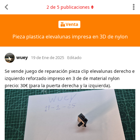
2
de
5
publicaciones
Venta
Pieza plastica elevalunas impresa en 3D de nylon
wuey
19 de Ene de 2025
Editado
Se vende juego de reparación pieza clip elevalunas derecho e
izquierdo reforzado impreso en 3 de de material nylon
precio: 30€ (para la puerta derecha y la izquierda).