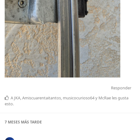
Responder
A
JKA
,
Amiscuarentaitantos
,
musicocurioso64
y
McRae
les gusta
esto
.
7 MESES
MÁS TARDE