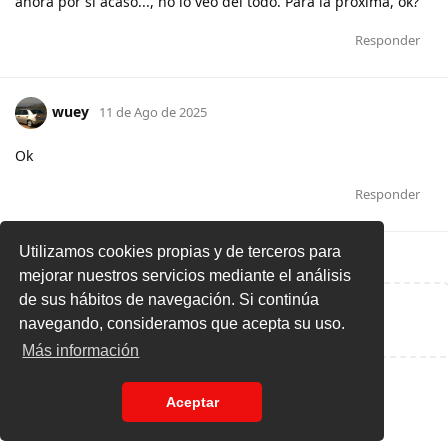
ahora por si acaso..., no lo veo del todo. Para la próxima, ok?
Responder
wuey
11 de Ago de 2025
Ok
Responder
Utilizamos cookies propias y de terceros para
mejorar nuestros servicios mediante el análisis
de sus hábitos de navegación. Si continúa
Escribe una respuesta...
navegando, consideramos que acepta su uso.
Más información
Aceptar