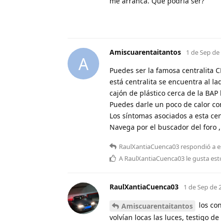
me arranca. Que podría ser?
Amiscuarentaitantos
1 de Sep de
A
Puedes ser la famosa centralita 
está centralita se encuentra al l
cajón de plástico cerca de la BAP
Puedes darle un poco de calor con
Los síntomas asociados a esta centra
Navega por el buscador del foro 
RaulXantiaCuenca03
respondió a e
A
RaulXantiaCuenca03
le gusta est
RaulXantiaCuenca03
1 de Sep de 
los co
Amiscuarentaitantos
volvían locas las luces, testigo 