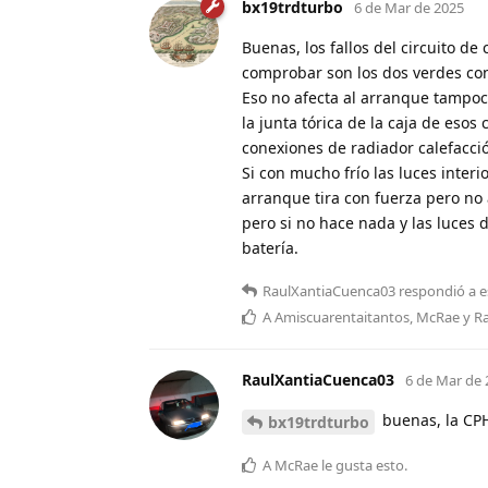
bx19trdturbo
6 de Mar de 2025
Buenas, los fallos del circuito de
comprobar son los dos verdes con
Eso no afecta al arranque tampo
la junta tórica de la caja de eso
conexiones de radiador calefacci
Si con mucho frío las luces inter
arranque tira con fuerza pero no
pero si no hace nada y las luces
batería.
RaulXantiaCuenca03
respondió a e
A
Amiscuarentaitantos
,
McRae
y
R
RaulXantiaCuenca03
6 de Mar de 
buenas, la CPH
bx19trdturbo
A
McRae
le gusta esto
.