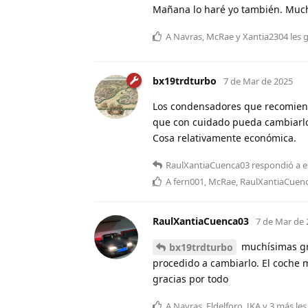
Mañana lo haré yo también. Much
A
Navras
,
McRae
y
Xantia2304
les 
bx19trdturbo
7 de Mar de 2025
Los condensadores que recomiend
que con cuidado pueda cambiarl
Cosa relativamente económica.
RaulXantiaCuenca03
respondió a e
A
fern001
,
McRae
,
RaulXantiaCuen
RaulXantiaCuenca03
7 de Mar de 
muchísimas gr
bx19trdturbo
procedido a cambiarlo. El coche m
gracias por todo
A
Navras
,
Eldelforo
,
JKA
y
3
más
les