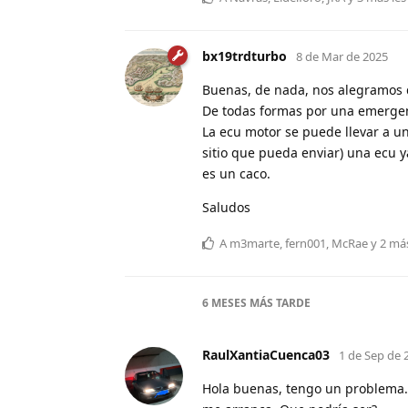
bx19trdturbo
8 de Mar de 2025
Buenas, de nada, nos alegramos q
De todas formas por una emergen
La ecu motor se puede llevar a un
sitio que pueda enviar) una ecu ya
es un caco.
Saludos
A
m3marte
,
fern001
,
McRae
y
2
má
6 MESES
MÁS TARDE
RaulXantiaCuenca03
1 de Sep de 
Hola buenas, tengo un problema. 