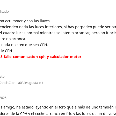
ditado
n ecu motor y con las llaves.
e encienden nada las luces interiores, si hay parpadeo puede ser otr
el cuadro luces normal mientras se intenta arrancar, pero no funcio
laro no arranca.
ce nada no creo que sea CPH.
 de CPH
45-fallo-comunicacion-cph-y-calculador-motor
sto
XantiaCuenca03
les gusta esto
.
2025
 amigo, he estado leyendo en el foro que a más de uno también 
es de la CPH y el coche arranca en frío y las luces dejan de volve