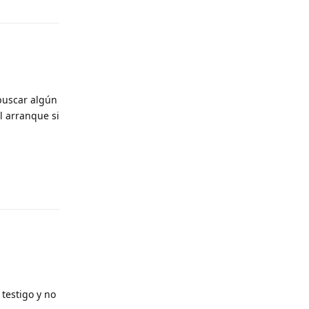
 buscar algún
el arranque si
Responder
testigo y no