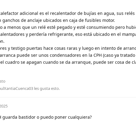
 calefactor adicional es el recalentador de bujías en agua, sus relé
 ganchos de anclaje ubicados en caja de fusibles motor.
co a menos que un relé esté pegado y esté consumiendo pero hubi
s calentadores y perdería refrigerante, eso está ubicado en el mamp
ón.
iores y testigo puertas hace cosas raras y luego en intento de arra
 arranca puede ser unos condensadores en la CPH (caso ya tratado e
 del cuadro se apagan cuando se da arranque, puede ser cosa de cl
sto
aulXantiaCuenca03
les gusta esto
.
2025
 guarda bastidor o puedo poner cualquiera?