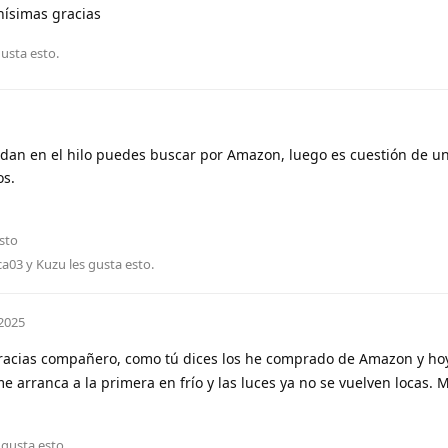
ísimas gracias
gusta esto
.
an en el hilo puedes buscar por Amazon, luego es cuestión de un
os.
sto
ca03
y
Kuzu
les gusta esto
.
2025
acias compañero, como tú dices los he comprado de Amazon y ho
e arranca a la primera en frío y las luces ya no se vuelven locas.
 gusta esto
.