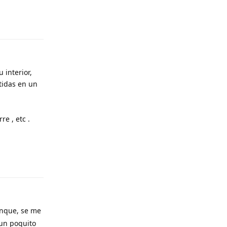
Responder
 interior,
tidas en un
re , etc .
Responder
anque, se me
 un poquito