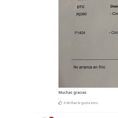
Muchas gracias
A
McRae
le gusta esto
.