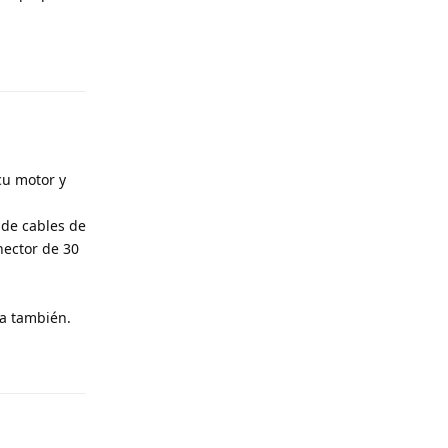
Responder
cu motor y
 de cables de
nector de 30
na también.
Responder