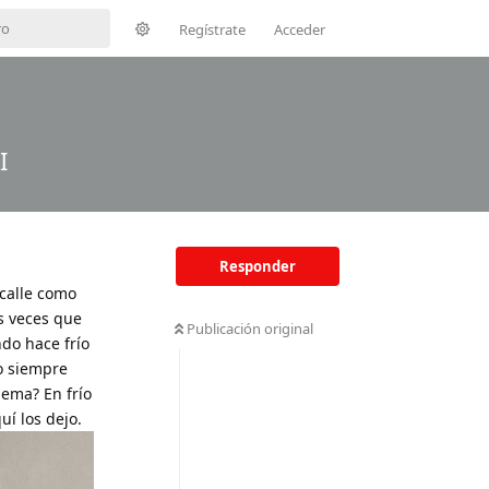
Regístrate
Acceder
I
Responder
 calle como
s veces que
Publicación original
do hace frío
o siempre
lema? En frío
uí los dejo.