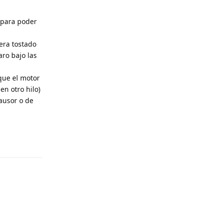
s para poder
era tostado
aro bajo las
nque el motor
n otro hilo)
ausor o de
Responder
Responder