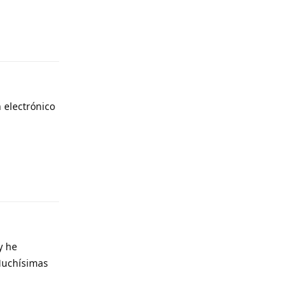
Responder
 electrónico
Responder
y he
 Muchísimas
Responder