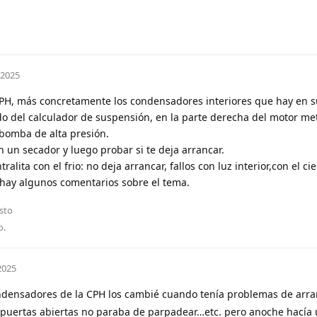
 2025
CPH, más concretamente los condensadores interiores que hay en su
ado del calculador de suspensión, en la parte derecha del motor me
 bomba de alta presión.
 un secador y luego probar si te deja arrancar.
lita con el frio: no deja arrancar, fallos con luz interior,con el cier
,hay algunos comentarios sobre el tema.
sto
o
.
2025
ndensadores de la CPH los cambié cuando tenía problemas de arr
de puertas abiertas no paraba de parpadear…etc. pero anoche hacía