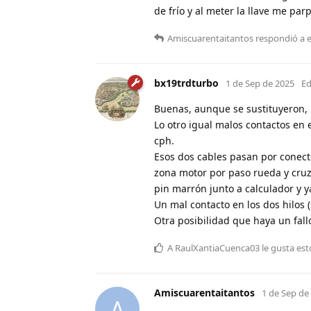
de frío y al meter la llave me parp
Amiscuarentaitantos
respondió a 
bx19trdturbo
1 de Sep de 2025
Ed
Buenas, aunque se sustituyeron, p
Lo otro igual malos contactos en
cph.
Esos dos cables pasan por conect
zona motor por paso rueda y cruza
pin marrón junto a calculador y y
Un mal contacto en los dos hilos (
Otra posibilidad que haya un fal
A
RaulXantiaCuenca03
le gusta est
Amiscuarentaitantos
1 de Sep de
A