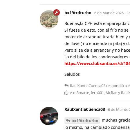
bx19trdturbo
6 de Mar de 2025
E
Buenas,la CPH está emparejada co
Si fuese de esto, con el frío no s
motor de arranque tiraría bien y 
de llave ( no enciende ni pita) y c
Pero si se da a arrancar y no ha
Lo del hilo de los condensadores
https://www.clubxantia.es/d/18
Saludos
RaulXantiaCuenca03
respondió a e
A
m3marte
,
fern001
,
McRae
y
Raul
RaulXantiaCuenca03
6 de Mar de 
muchas gracias
bx19trdturbo
lo mismo, ha cambiado condensador