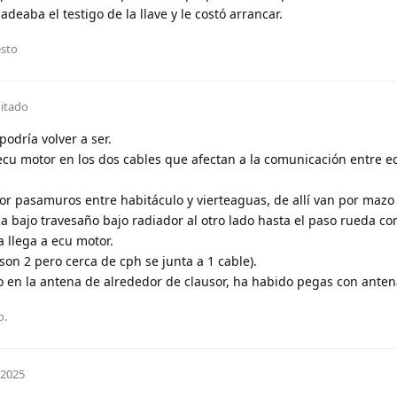
adeaba el testigo de la llave y le costó arrancar.
esto
itado
odría volver a ser.
 ecu motor en los dos cables que afectan a la comunicación entre e
or pasamuros entre habitáculo y vierteaguas, de allí van por mazo
 bajo travesaño bajo radiador al otro lado hasta el paso rueda co
a llega a ecu motor.
son 2 pero cerca de cph se junta a 1 cable).
lo en la antena de alrededor de clausor, ha habido pegas con ante
o
.
 2025