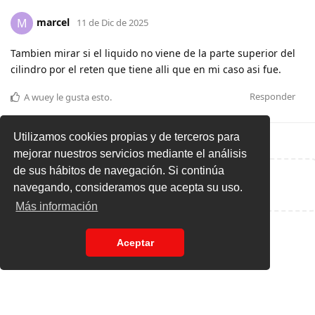
marcel
M
11 de Dic de 2025
Tambien mirar si el liquido no viene de la parte superior del
cilindro por el reten que tiene alli que en mi caso asi fue.
Responder
A
wuey
le gusta esto
.
Utilizamos cookies propias y de terceros para
mejorar nuestros servicios mediante el análisis
de sus hábitos de navegación. Si continúa
Escribe una respuesta...
navegando, consideramos que acepta su uso.
Más información
Aceptar