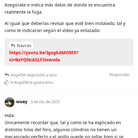
Asegúrate e indica más datos de donde se encuentra
realmente la fuga.
Al igual que deberías revisar que esté bien instalado, tal y
como te indicaron según el vídeo ya enlazado:
Navras
https://youtu.be/IgxgkdMO9FE?
si=BaYQNcASLFOxwvda
Responder
Angel58
respondió a esto
A
Angel58
le gusta esto
.
wuey
3 de Dic de 2025
Hola.
Únicamente recordar que, tal y como se ha explicado en
distintos hilos del foro, algunos cilindros no tienen un
mecanizado perfecto y el anillo puede no sellar bien si se