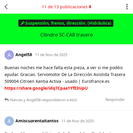
11
de
13
publicaciones
Suspensión, frenos, dirección. (Hidráulica)
Cilindro SC-CAR trasero
Angel58
A
11 de Nov de 2025
Buenas noches me hace falta esta pieza, a ver si me podéis
ayudar. Gracias. Servomotor De La Dirección Asistida Trasera
509004 Citroen Xantia Activa - usado | Eurofrance.es
https://share.google/idq7Cpaa1YfEInipU
Responder
Navras
y
Angel58
respondieron a esto
Amiscuarentaitantos
A
11 de Nov de 2025