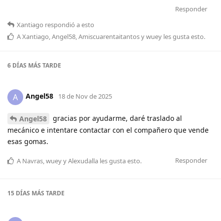
Responder
Xantiago
respondió a esto
A
Xantiago
,
Angel58
,
Amiscuarentaitantos
y
wuey
les gusta esto
.
6 DÍAS
MÁS TARDE
Angel58
A
18 de Nov de 2025
gracias por ayudarme, daré traslado al
Angel58
mecánico e intentare contactar con el compañero que vende
esas gomas.
Responder
A
Navras
,
wuey
y
Alexudalla
les gusta esto
.
15 DÍAS
MÁS TARDE