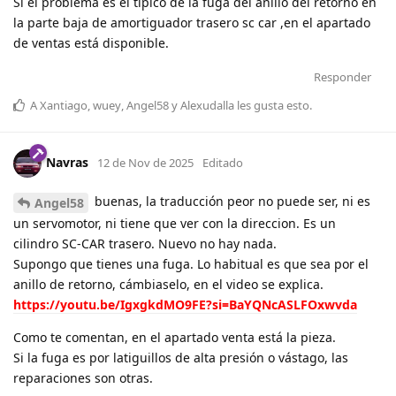
Si el problema es el típico de la fuga del anillo del retorno en
la parte baja de amortiguador trasero sc car ,en el apartado
de ventas está disponible.
Responder
A
Xantiago
,
wuey
,
Angel58
y
Alexudalla
les gusta esto
.
Navras
12 de Nov de 2025
Editado
buenas, la traducción peor no puede ser, ni es
Angel58
un servomotor, ni tiene que ver con la direccion. Es un
cilindro SC-CAR trasero. Nuevo no hay nada.
Supongo que tienes una fuga. Lo habitual es que sea por el
anillo de retorno, cámbiaselo, en el video se explica.
https://youtu.be/IgxgkdMO9FE?si=BaYQNcASLFOxwvda
Como te comentan, en el apartado venta está la pieza.
Si la fuga es por latiguillos de alta presión o vástago, las
reparaciones son otras.