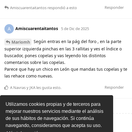
Responder
Amiscuarentaitantos
respondió a esto
Amiscuarentaitantos
A
5 de Dic de 2025
Según entras en la pág del foro , en la parte
Mariomh
superior izquierda pinchas en las 3 rallitas y ves el índice o
buscador, pones copelas y vas leyendo los distintos
comentarios sobre las copelas.
Parece que hay un chico en León que mandas tus copelas y te
las rehace como nuevas.
Responder
A
Navras
y
JKA
les gusta esto
.
Utilizamos cookies propias y de terceros para
mejorar nuestros servicios mediante el análisis
de sus hábitos de navegación. Si continúa
Escribe una respuesta...
navegando, consideramos que acepta su uso.