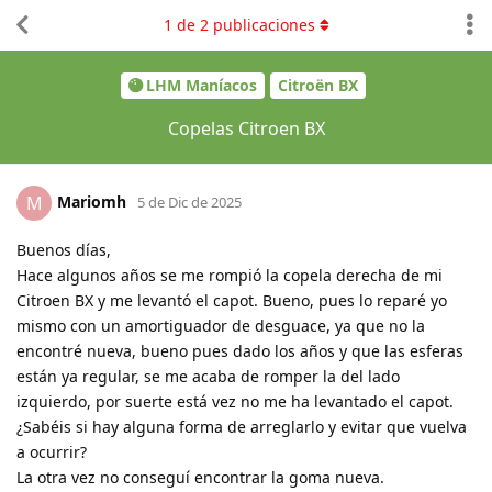
1
de
2
publicaciones
LHM Maníacos
Citroën BX
Copelas Citroen BX
Mariomh
M
5 de Dic de 2025
Buenos días,
Hace algunos años se me rompió la copela derecha de mi
Citroen BX y me levantó el capot. Bueno, pues lo reparé yo
mismo con un amortiguador de desguace, ya que no la
encontré nueva, bueno pues dado los años y que las esferas
están ya regular, se me acaba de romper la del lado
izquierdo, por suerte está vez no me ha levantado el capot.
¿Sabéis si hay alguna forma de arreglarlo y evitar que vuelva
a ocurrir?
La otra vez no conseguí encontrar la goma nueva.