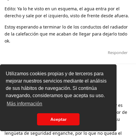
Edito: Ya lo he visto en un esquema, el agua entra por el
derecho y sale por el izquierdo, visto de frente desde afuera.
Estoy esperando a terminar lo de los conductos del radiador
de la calefacción que me acaban de llegar para dejarlo todo
ok.
Responder
UN MES
MÁS TARDE
Utilizamos cookies propias y de terceros para
mejorar nuestros servicios mediante el análisis
de sus hábitos de navegación. Si continúa
JulioJota
hace un mes
Editado
navegando, consideramos que acepta su uso.
Más información
Ahora el asunto relacionado con el inicio de este hilo, y es
que tras adquirir la pieza plástica de entrada al radiador de
la calefacción y conectar los manguitos, al meterla en su
Aceptar
alojamiento no consigo que llegue hasta el fondo y la
lengüeta de seguridad enganche, por lo que no queda el