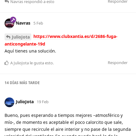
Responder
Navras
respondió a esto
Navras
5 Feb
https://www.clubxantia.es/d/2686-fuga-
JulioJota
anticongelante-19d
Aquí tienes una solución.
Responder
A
JulioJota
le gusta esto
.
14 DÍAS
MÁS TARDE
JulioJota
19 Feb
Bueno, pues esperando a tiempos mejores –atmosférico y
mío-, de momento es aceptable el poco calorcito que sale,
siempre que recircule el aire interior y no pase de la segunda