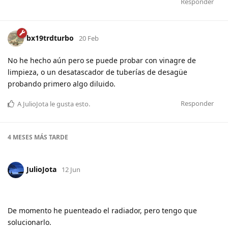
Responder
bx19trdturbo
20 Feb
No he hecho aún pero se puede probar con vinagre de
limpieza, o un desatascador de tuberías de desagüe
probando primero algo diluido.
Responder
A
JulioJota
le gusta esto
.
4 MESES
MÁS TARDE
JulioJota
12 Jun
De momento he puenteado el radiador, pero tengo que
solucionarlo.