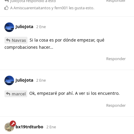
Responder
JulioJota
respondió a esto
A
Amiscuarentaitantos
y
fern001
les gusta esto
.
JulioJota
2 Ene
Si la cosa es por dónde empezar, qué
Navras
comprobaciones hacer...
Responder
JulioJota
2 Ene
Ok, empezaré por ahí. A ver si los encuentro.
marcel
Responder
bx19trdturbo
2 Ene