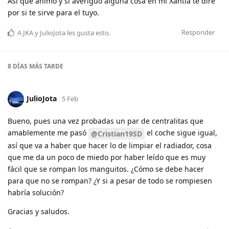
Así que ánimo y si averiguo alguna cosa en mi Xantia te diré
por si te sirve para el tuyo.
Responder
A
JKA
y
JulioJota
les gusta esto
.
8 DÍAS
MÁS TARDE
JulioJota
5 Feb
Bueno, pues una vez probadas un par de centralitas que
amablemente me pasó
el coche sigue igual,
@Cristian19SD
así que va a haber que hacer lo de limpiar el radiador, cosa
que me da un poco de miedo por haber leído que es muy
fácil que se rompan los manguitos. ¿Cómo se debe hacer
para que no se rompan? ¿Y si a pesar de todo se rompiesen
habría solución?
Gracias y saludos.