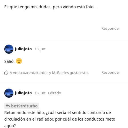
Es que tengo mis dudas, pero viendo esta foto...
Responder
JulioJota
13 Jun
Salió.
Responder
A
Amiscuarentaitantos
y
McRae
les gusta esto
.
JulioJota
13 Jun
Editado
bx19trdturbo
Retomando este hilo, ¿cuál sería el sentido contrario de
circulación en el radiador, por cuál de los conductos meto
agua?