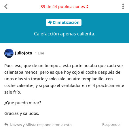
39
de
44
publicaciones
Climatización
Calefacción apenas calienta.
JulioJota
1 Ene
Pues eso, que de un tiempo a esta parte notaba que cada vez
calentaba menos, pero es que hoy cojo el coche después de
unos días sin tocarlo y solo sale un aire templadillo -con
coche caliente-, y si pongo el ventilador en el 4 prácticamente
sale frío.
¿Qué puedo mirar?
Gracias y saludos.
Responder
Navras
y
Alfista
respondieron a esto