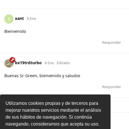
xant
X
8 Ene
Bienvenido
Responder
bx19trdturbo
8 Ene
Editado
Buenas Sr-Green, bienvenido y saludos
Responder
Utilizamos cookies propias y de terceros para
mejorar nuestros servicios mediante el análisis
de sus hábitos de navegación. Si continúa
Escribe una respuesta...
navegando, consideramos que acepta su uso.