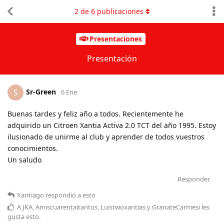
2
de
6
publicaciones
Presentaciones
Presentación
Sr-Green
S
6 Ene
Buenas tardes y feliz año a todos. Recientemente he
adquirido un Citroen Xantia Activa 2.0 TCT del año 1995. Estoy
ilusionado de unirme al club y aprender de todos vuestros
conocimientos.
Un saludo
Responder
Xantiago
respondió a esto
A
JKA
,
Amiscuarentaitantos
,
Luistwoxantias
y
GranateCarmesi
les
gusta esto
.