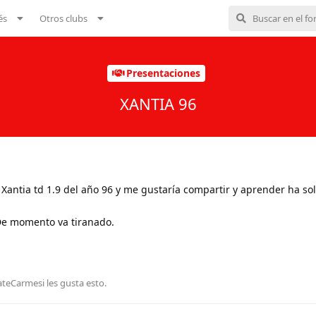
és
Otros clubs
Presentaciones
XANTIA 96
Xantia td 1.9 del año 96 y me gustaría compartir y aprender ha so
De momento va tiranado.
ateCarmesi
les gusta esto
.