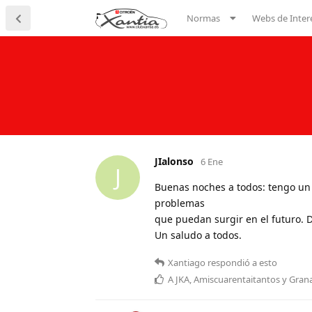
Normas
Webs de Inter
JIalonso
6 Ene
J
Buenas noches a todos: tengo un 
problemas
que puedan surgir en el futuro. 
Un saludo a todos.
Xantiago
respondió a esto
A
JKA
,
Amiscuarentaitantos
y
Gran