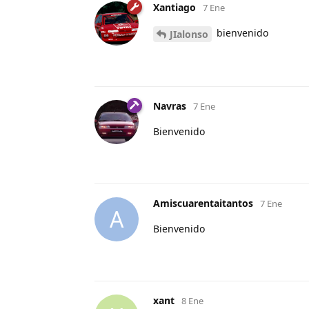
Xantiago
7 Ene
bienvenido
JIalonso
Navras
7 Ene
Bienvenido
Amiscuarentaitantos
7 Ene
A
Bienvenido
xant
8 Ene