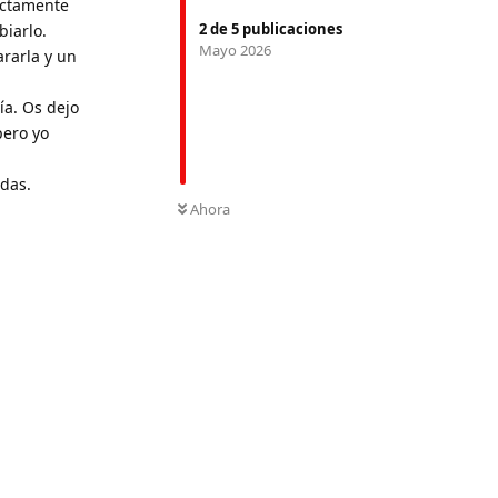
actamente
2
de
5
publicaciones
biarlo.
Mayo 2026
rarla y un
ía. Os dejo
pero yo
das.
Ahora