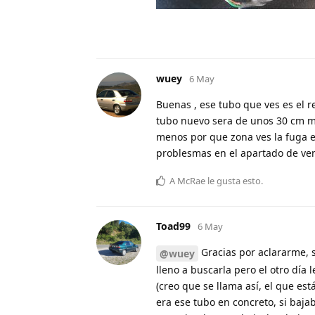
wuey
6 May
Buenas , ese tubo que ves es el r
tubo nuevo sera de unos 30 cm ma
menos por que zona ves la fuga es
problesmas en el apartado de ven
A
McRae
le gusta esto
.
Toad99
6 May
Gracias por aclararme, 
@wuey
lleno a buscarla pero el otro día
(creo que se llama así, el que está
era ese tubo en concreto, si baja