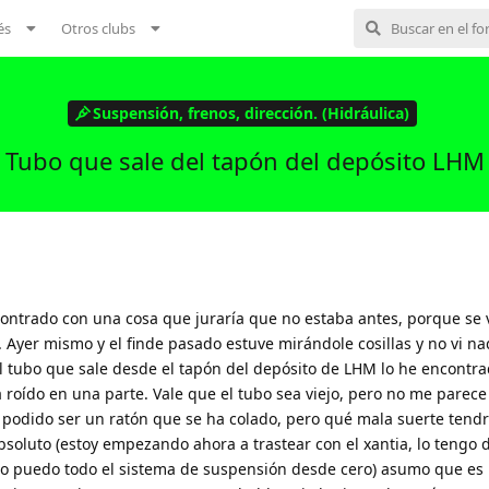
és
Otros clubs
Suspensión, frenos, dirección. (Hidráulica)
Tubo que sale del tapón del depósito LHM
contrado con una cosa que juraría que no estaba antes, porque se 
. Ayer mismo y el finde pasado estuve mirándole cosillas y no vi na
l tubo que sale desde el tapón del depósito de LHM lo he encontrad
 roído en una parte. Vale que el tubo sea viejo, pero no me parece
 podido ser un ratón que se ha colado, pero qué mala suerte tendr
soluto (estoy empezando ahora a trastear con el xantia, lo tengo
 puedo todo el sistema de suspensión desde cero) asumo que es