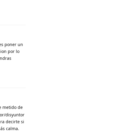
Responder
des poner un
ion por lo
endras
Responder
e metido de
tor/disyuntor
ra decirte si
más calma.