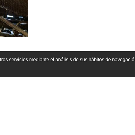
tros servicios mediante el análisis de sus hábitos de navegaci
tienes el conjuntor disyuntor para hacerle un repaso de juntas llev
oad99
les gusta esto
.
de pendientes por hacer.