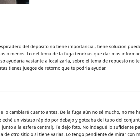
espiradero del deposito no tiene importancia., tiene solucion pue
s o menos .Lo del tema de la fuga tendrias que dar mas informac
o ayudaria vastante a localizarla, sobre el tema de repuesto no t
tas tienes juegos de retorno que te podria ayudar.
se lo cambiaré cuanto antes. De la fuga aún no sé mucho, no me h
 le eché un vistazo rápido por debajo y goteaba del tubo del conjun
 junto a la esfera central). Te dejo foto. No indagué lo suficiente pa
ba de otro sitio o si tiene varias. Lo tengo pendiente de mirar con 