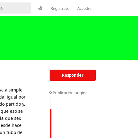
Regístrate
Acceder
Responder
ve a simple
Publicación original
da, igual por
o partido y,
 que eso se
ía que ser.
 desde hace
 un tubo de