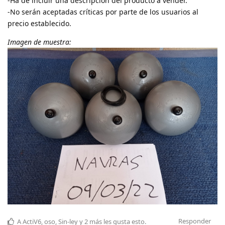
-Ha de incluir una descripción del producto a vender.
-No serán aceptadas críticas por parte de los usuarios al
precio establecido.
Imagen de muestra:
Responder
A
ActiV6
,
oso
,
Sin-ley
y
2
más
les gusta esto
.