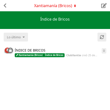
Xantiamanía (Bricos)
Índice de Bricos
Lo último
ÍNDICE DE BRICOS
0
0
re
ClubXantia
creó
25 de Feb de 2022
Xantiamanía (Bricos)
Índice de Bricos