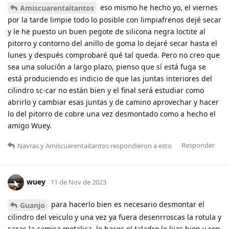
eso mismo he hecho yo, el viernes
Amiscuarentaitantos
por la tarde limpie todo lo posible con limpiafrenos dejé secar
y le he puesto un buen pegote de silicona negra loctite al
pitorro y contorno del anillo de goma lo dejaré secar hasta el
lunes y después comprobaré qué tal queda. Pero no creo que
sea una solución a largo plazo, pienso que sí está fuga se
está produciendo es indicio de que las juntas interiores del
cilindro sc-car no están bien y el final será estudiar como
abrirlo y cambiar esas juntas y de camino aprovechar y hacer
lo del pitorro de cobre una vez desmontado como a hecho el
amigo Wuey.
Responder
Navras
y
Amiscuarentaitantos
respondieron a esto
wuey
11 de Nov de 2023
para hacerlo bien es necesario desmontar el
Guanjo
cilindro del veiculo y una vez ya fuera desenrroscas la rotula y
sacas la camisa metalica, le haces el taladro lo lijas bien y con