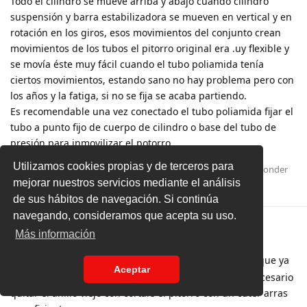
Todo el cilindro se mueve arriba y abajo cuando cilindro
suspensión y barra estabilizadora se mueven en vertical y en
rotación en los giros, esos movimientos del conjunto crean
movimientos de los tubos el pitorro original era .uy flexible y
se movía éste muy fácil cuando el tubo poliamida tenía
ciertos movimientos, estando sano no hay problema pero con
los años y la fatiga, si no se fija se acaba partiendo.
Es recomendable una vez conectado el tubo poliamida fijar el
tubo a punto fijo de cuerpo de cilindro o base del tubo de
presión para inmovilizar el potorro.
Utilizamos cookies propias y de terceros para
Responder
wuey
respondió a esto
mejorar nuestros servicios mediante el análisis
A
Amiscuarentaitantos
y
wuey
les gusta esto
.
de sus hábitos de navegación. Si continúa
navegando, consideramos que acepta su uso.
wuey
5 de Dic de 2023
Más información
el trasero ya esta diseñado y impreso asi que ya
Navras
Aceptar
tenemos la solucion en ambos, y bueno igual no es necesario
quitar el anillo viejo con cortale el pitorro con un cuter arras