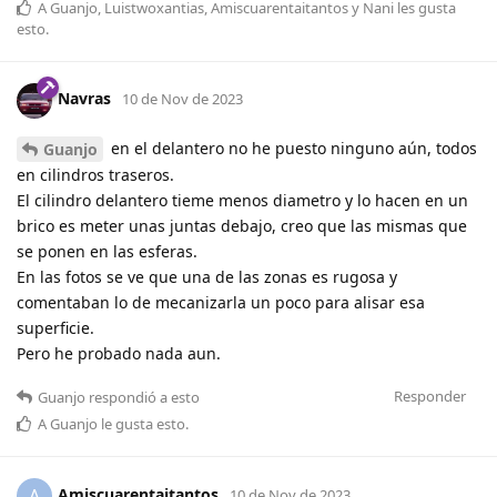
A
Guanjo
,
Luistwoxantias
,
Amiscuarentaitantos
y
Nani
les gusta
esto
.
Navras
10 de Nov de 2023
en el delantero no he puesto ninguno aún, todos
Guanjo
en cilindros traseros.
El cilindro delantero tieme menos diametro y lo hacen en un
brico es meter unas juntas debajo, creo que las mismas que
se ponen en las esferas.
En las fotos se ve que una de las zonas es rugosa y
comentaban lo de mecanizarla un poco para alisar esa
superficie.
Pero he probado nada aun.
Responder
Guanjo
respondió a esto
A
Guanjo
le gusta esto
.
Amiscuarentaitantos
A
10 de Nov de 2023