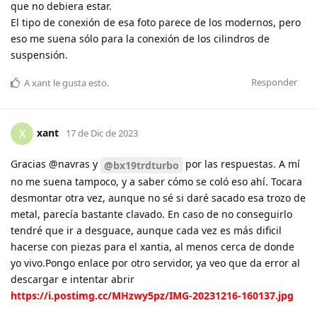
que no debiera estar.
El tipo de conexión de esa foto parece de los modernos, pero
eso me suena sólo para la conexión de los cilindros de
suspensión.
Responder
A
xant
le gusta esto
.
xant
X
17 de Dic de 2023
Gracias @navras y
por las respuestas. A mí
@bx19trdturbo
no me suena tampoco, y a saber cómo se coló eso ahí. Tocara
desmontar otra vez, aunque no sé si daré sacado esa trozo de
metal, parecía bastante clavado. En caso de no conseguirlo
tendré que ir a desguace, aunque cada vez es más dificil
hacerse con piezas para el xantia, al menos cerca de donde
yo vivo.Pongo enlace por otro servidor, ya veo que da error al
descargar e intentar abrir
https://i.postimg.cc/MHzwy5pz/IMG-20231216-160137.jpg