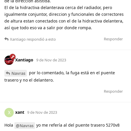
de la direccion asistida.
El de la hidractiva delanterava cerca del radiador, pero
igualmente conjuntor, direccion y funcionales de correctores
de altura estan conectados con el de la hidractiva delantera,
así que todo eso va a salir por donde rompa.
Responder
Xantiago
respondió a esto
Xantiago
9 de Nov de 2023
por lo comentado, la fuga está en el puente
Navras
trasero y no el delantero.
Responder
xant
X
9 de Nov de 2023
Hola
yo me refería al del puente trasero 5270v8
@Navras