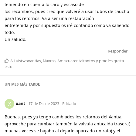
teniendo en cuenta lo caro y escaso de
los recambios, pues creo que volveré a usar tubos de caucho
para los retornos. Va a ser una restauración
entretenida y por supuesto os iré contando como va saliendo
todo.
Un saludo.
Responder
A
Luistwoxantias
,
Navras
,
Amiscuarentaitantos
y
pmc
les gusta
esto
.
UN MES
MÁS TARDE
xant
X
17 de Dic de 2023
Editado
Buenas, pues ya tengo cambiados los retornos del Xantia,
aproveche para cambiar también la válvula anticaída trasera(
muchas veces se bajaba al dejarlo aparcado un rato) y el