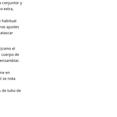
a conjuntor y
o extra,
e habitual
nos ajustes
 atascar
 (como el
l cuerpo de
 ensamblar.
ene en
al se nota
os de tubo de