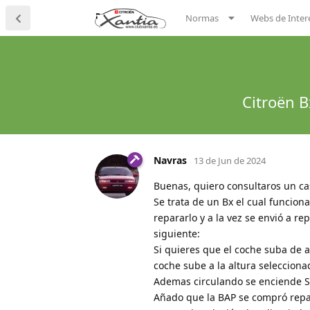
Normas
Webs de Inter
Citroën B
Navras
13 de Jun de 2024
Buenas, quiero consultaros un ca
Se trata de un Bx el cual funcion
repararlo y a la vez se envió a re
siguiente:
Si quieres que el coche suba de a
coche sube a la altura selecciona
Ademas circulando se enciende Sto
Añado que la BAP se compró rep