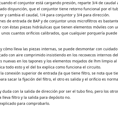
cuando el conjuntor está cargando presión, reparte 3/4 de caudal 
zado disyunción, que el conjuntor tiene retorno funcional por el tub
r y cambia el caudal, 1/4 para conjuntor y 3/4 para dirección.
nes de entrada de BAP y de conjuntor unos microfiltros es bastant
r con éstas piezas hidráulicas que tienen elementos móviles con u
 unos cuantos orificios calibrados, que cualquier porquería puede
 y cómo lleva las piezas internas, se puede desmontar con cuidado
ecado con aire comprimido insistiendo en los recovecos internos de
cas nuevas en los tapones y los elementos mojados de lhm limpio al
ca todo esto y el del bx explica como funciona el circuito.
la conexión superior de entrada (la que tiene filtro, se nota que ti
ra sacar la fijación del filtro, el otro es salida y el orificio es norm
y duda con la salida de dirección por ser el tubo fino, pero los otr
lleva filtro y la salida para depósito no.
 explicado para comprobarlo.