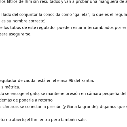
los filtros de lhm sin resultados y van a probar una manguera de 
al lado del conjuntor la conocida como "galleta", lo que es el regul
i es su nombre correcto).
 los tubos de este regulador pueden estar intercambiados por err
ara asegurarse.
egulador de caudal está en el einsa 96 del xantia.
 simétrica.
ndo se encoge el gato, se mantiene presión en cámara pequeña del 
además de ponerla a retorno.
 cámaras se conectan a presión (y Gana la grande), digamos que s
torno abierto,el lhm entra pero también sale.