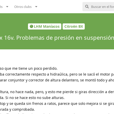
és
Otros clubs
LHM Maníacos
Citroën BX
x 16v. Problemas de presión en suspensión
so que me tiene un poco perdido.
aba correctamente respecto a hidraúlica, pero se le sacó el motor p
parar conjuntor y corrector de altura delantero, se montó todo y ah
ltura, no hace nada, pero, y esto me pierde si giras dirección a de
da. Si no se hace esto no sube alturas.
p y se queda sin frenos a ratos, parece que solo mejora si se gira
arada y comprobada.