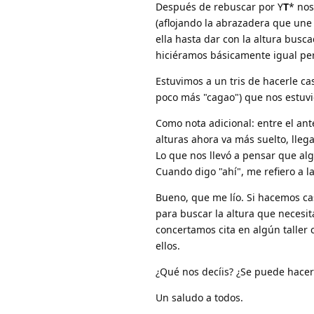
Después de rebuscar por Y
T
* nos
(aflojando la abrazadera que une 
ella hasta dar con la altura busc
hiciéramos básicamente igual per
Estuvimos a un tris de hacerle ca
poco más "cagao") que nos estuvié
Como nota adicional: entre el an
alturas ahora va más suelto, lleg
Lo que nos llevó a pensar que alg
Cuando digo "ahí", me refiero a l
Bueno, que me lío. Si hacemos ca
para buscar la altura que necesit
concertamos cita en algún talle
ellos.
¿Qué nos decíis? ¿Se puede hacer 
Un saludo a todos.