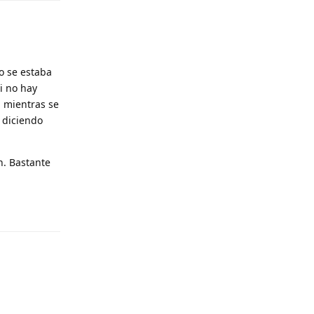
no se estaba
i no hay
l mientras se
a diciendo
n. Bastante
Responder
Responder