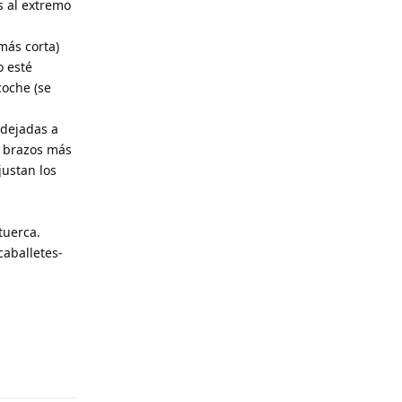
s al extremo
más corta)
o esté
coche (se
 dejadas a
n brazos más
justan los
tuerca.
caballetes-
Responder