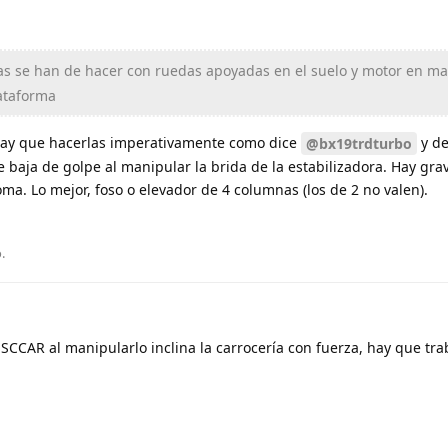
as se han de hacer con ruedas apoyadas en el suelo y motor en ma
lataforma
ay que hacerlas imperativamente como dice
y d
@bx19trdturbo
he baja de golpe al manipular la brida de la estabilizadora. Hay gra
a. Lo mejor, foso o elevador de 4 columnas (los de 2 no valen).
o
.
CCAR al manipularlo inclina la carrocería con fuerza, hay que tr