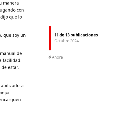
su manera
 jugando con
dijo que lo
11
de
13
publicaciones
o, que soy un
Octubre 2024
o manual de
Ahora
 facilidad.
 de estar.
tabilizadora
mejor
 encarguen