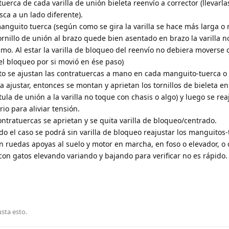
erca de cada varilla de unión bieleta reenvío a corrector (llevarla
sca a un lado diferente).
anguito tuerca (según como se gira la varilla se hace más larga o 
rnillo de unión al brazo quede bien asentado en brazo la varilla n
o. Al estar la varilla de bloqueo del reenvío no debiera moverse 
el bloqueo por si movió en ése paso)
to se ajustan las contratuercas a mano en cada manguito-tuerca o
 ajustar, entonces se montan y aprietan los tornillos de bieleta e
la de unión a la varilla no toque con chasis o algo) y luego se rea
io para aliviar tensión.
ntratuercas se aprietan y se quita varilla de bloqueo/centrado.
o el caso se podrá sin varilla de bloqueo reajustar los manguitos-
n ruedas apoyas al suelo y motor en marcha, en foso o elevador, o 
on gatos elevando variando y bajando para verificar no es rápido.
usta esto
.