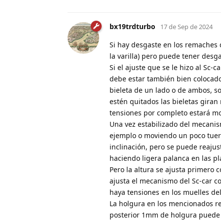
bx19trdturbo
17 de Sep de 2024
Si hay desgaste en los remaches d
la varilla) pero puede tener desg
Si el ajuste que se le hizo al Sc
debe estar también bien colocado e
bieleta de un lado o de ambos, so
estén quitados las bieletas giran 
tensiones por completo estará m
Una vez estabilizado del mecanism
ejemplo o moviendo un poco tuerc
inclinación, pero se puede reajust
haciendo ligera palanca en las pla
Pero la altura se ajusta primero 
ajusta el mecanismo del Sc-car co
haya tensiones en los muelles d
La holgura en los mencionados re
posterior 1mm de holgura puede h