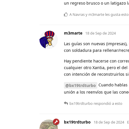
un regreso brusco o un latigazo la
A
Navras
y
m3marte
les gusta esto
m3marte
18 de Sep de 2024
Las guías son nuevas (impresas), 
con soldadura para rellenar/recre
Hay pendiente hacerse con correc
cualquier otro Xantia, pero el del
con intención de reconstruirlos s
Cuando hablas d
@bx19trdturbo
unión a los reenvíos que las cone
bx19trdturbo
respondió a esto
bx19trdturbo
18 de Sep de 2024
E