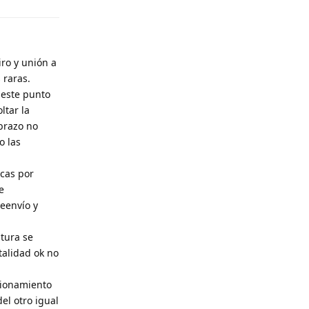
iro y unión a
 raras.
 este punto
ltar la
 brazo no
o las
rcas por
e
reenvío y
ltura se
talidad ok no
cionamiento
el otro igual