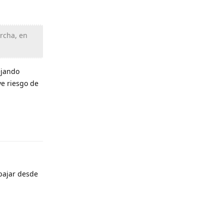
rcha, en
ejando
ve riesgo de
Responder
abajar desde
Responder