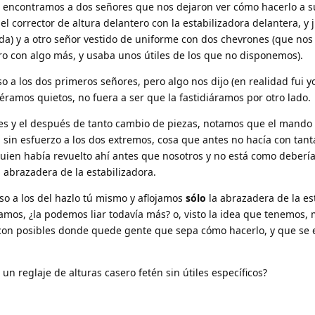
 encontramos a dos señores que nos dejaron ver cómo hacerlo a 
el corrector de altura delantero con la estabilizadora delantera, y
ada) y a otro señor vestido de uniforme con dos chevrones (que nos 
o con algo más, y usaba unos útiles de los que no disponemos).
so a los dos primeros señores, pero algo nos dijo (en realidad fui y
ramos quietos, no fuera a ser que la fastidiáramos por otro lado.
tes y el después de tanto cambio de piezas, notamos que el mand
a sin esfuerzo a los dos extremos, cosa que antes no hacía con tanta
uien había revuelto ahí antes que nosotros y no está como debería
a abrazadera de la estabilizadora.
so a los del hazlo tú mismo y aflojamos
sólo
la abrazadera de la es
amos, ¿la podemos liar todavía más? o, visto la idea que tenemos, 
r con posibles donde quede gente que sepa cómo hacerlo, y que se
un reglaje de alturas casero fetén sin útiles específicos?