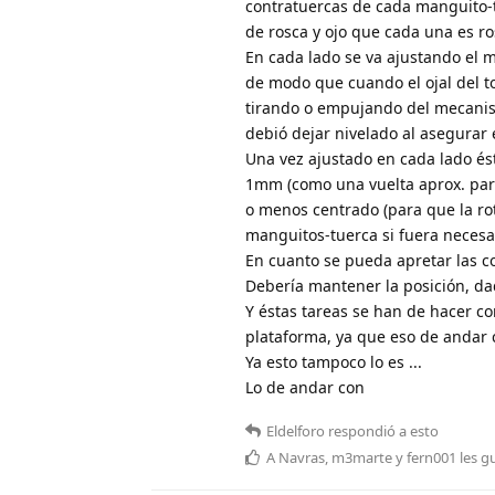
contratuercas de cada manguito-tu
de rosca y ojo que cada una es ro
En cada lado se va ajustando el m
de modo que cuando el ojal del to
tirando o empujando del mecanism
debió dejar nivelado al asegurar 
Una vez ajustado en cada lado és
1mm (como una vuelta aprox. para
o menos centrado (para que la rotu
manguitos-tuerca si fuera necesar
En cuanto se pueda apretar las co
Debería mantener la posición, dad
Y éstas tareas se han de hacer co
plataforma, ya que eso de andar c
Ya esto tampoco lo es ...
Lo de andar con
Eldelforo
respondió a esto
A
Navras
,
m3marte
y
fern001
les g