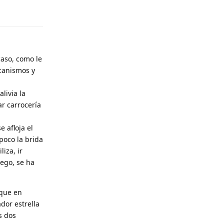
Responder
caso, como le
ecanismos y
livia la
ar carrocería
e afloja el
poco la brida
iza, ir
uego, se ha
 que en
dor estrella
s dos