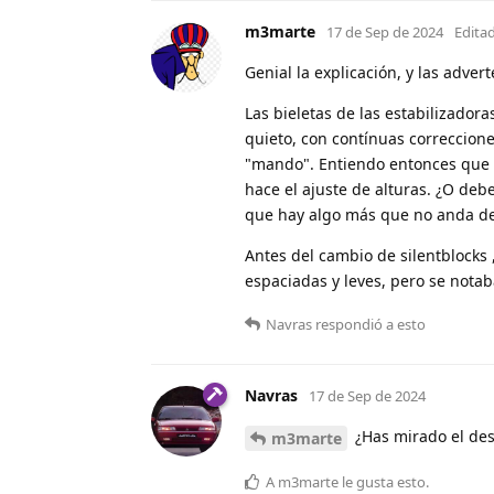
m3marte
17 de Sep de 2024
Edita
Genial la explicación, y las adve
Las bieletas de las estabilizadora
quieto, con contínuas correccion
"mando". Entiendo entonces que e
hace el ajuste de alturas. ¿O deb
que hay algo más que no anda de
Antes del cambio de silentblocks
espaciadas y leves, pero se notab
Navras
respondió a esto
Navras
17 de Sep de 2024
¿Has mirado el desg
m3marte
A
m3marte
le gusta esto
.