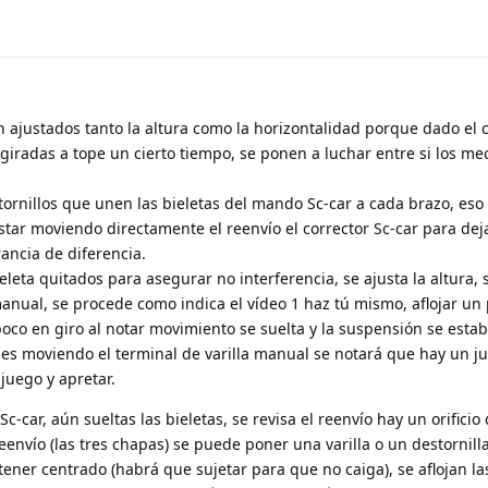
 ajustados tanto la altura como la horizontalidad porque dado el 
iradas a tope un cierto tiempo, se ponen a luchar entre si los m
tornillos que unen las bieletas del mando Sc-car a cada brazo, eso a
tar moviendo directamente el reenvío el corrector Sc-car para dej
ancia de diferencia.
eleta quitados para asegurar no interferencia, se ajusta la altura, s
anual, se procede como indica el vídeo 1 haz tú mismo, aflojar un 
oco en giro al notar movimiento se suelta y la suspensión se estabil
nes moviendo el terminal de varilla manual se notará que hay un j
juego y apretar.
car, aún sueltas las bieletas, se revisa el reenvío hay un orificio
eenvío (las tres chapas) se puede poner una varilla o un destornilla
ner centrado (habrá que sujetar para que no caiga), se aflojan la