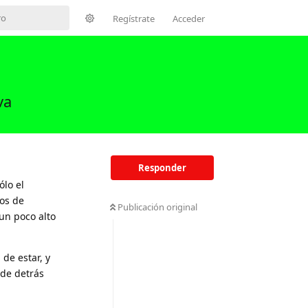
Regístrate
Acceder
va
Responder
ólo el
zos de
Publicación original
un poco alto
de estar, y
 de detrás