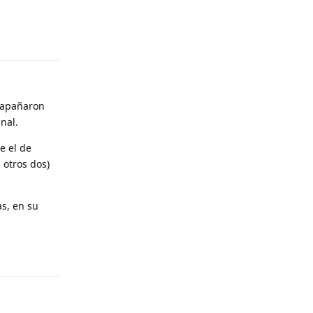
Responder
e apañaron
nal.
e el de
 otros dos)
s, en su
Responder