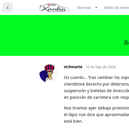
Normas
Webs de Inter
R
m3marte
16 de Sep de 2024
Os cuento... Tras cambiar los sopor
silentblock derecho por deterioro
suspensión y bieletas de direcci
en posición de carretera con res
Nos tiramos ayer debajo provisto
el lápiz nos dice que aproximad
está bien.