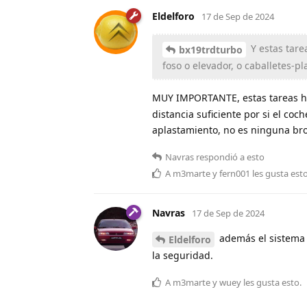
Eldelforo
17 de Sep de 2024
Y estas tare
bx19trdturbo
foso o elevador, o caballetes-p
MUY IMPORTANTE, estas tareas h
distancia suficiente por si el coc
aplastamiento, no es ninguna brom
Navras
respondió a esto
A
m3marte
y
fern001
les gusta est
Navras
17 de Sep de 2024
además el sistema S
Eldelforo
la seguridad.
A
m3marte
y
wuey
les gusta esto
.