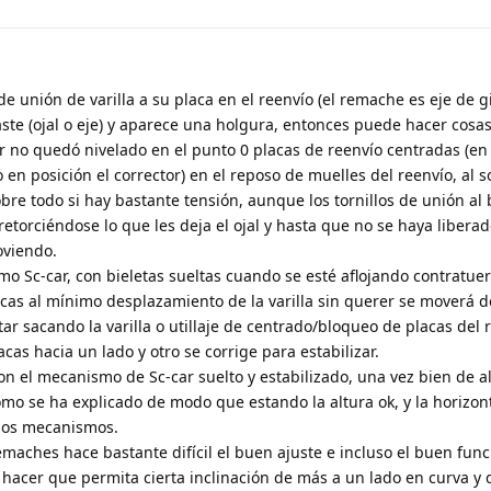
e unión de varilla a su placa en el reenvío (el remache es eje de g
aste (ojal o eje) y aparece una holgura, entonces puede hacer cosas
-car no quedó nivelado en el punto 0 placas de reenvío centradas (en
n posición el corrector) en el reposo de muelles del reenvío, al so
bre todo si hay bastante tensión, aunque los tornillos de unión al
retorciéndose lo que les deja el ojal y hasta que no se haya liberad
oviendo.
o Sc-car, con bieletas sueltas cuando se esté aflojando contratue
as al mínimo desplazamiento de la varilla sin querer se moverá d
ar sacando la varilla o utillaje de centrado/bloqueo de placas del 
cas hacia un lado y otro se corrige para estabilizar.
con el mecanismo de Sc-car suelto y estabilizado, una vez bien de a
mo se ha explicado de modo que estando la altura ok, y la horizon
elos mecanismos.
maches hace bastante difícil el buen ajuste e incluso el buen fun
acer que permita cierta inclinación de más a un lado en curva y d