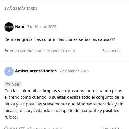
3 AÑOS
MÁS TARDE
Nani
7 de Mar de 2025
De no engrasar las columnillas cuales serias las causas??
Responder
Amiscuarentaitantos
respondió a esto
Amiscuarentaitantos
A
7 de Mar de 2025
Nani
Con las columnillas limpias y engrasadas tanto cuando pisas
el freno como cuando lo sueltas desliza todo el conjunto de la
pinza y las pastillas suavemente quedándose separadas y sin
tocar el disco , evitando el desgaste del conjunto y posibles
ruidos.
Responder
A
fern001
y
Nani
les gusta esto
.