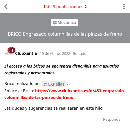
1
de
3
publicaciones
Mecánica
BRICO Engrasado columnillas de las pinzas de freno
ClubXantia
19 de Abr de 2022
Editado
El acceso a los bricos se encuentra disponible para usuarios
registrados y presentados.
Brico realizado por
.
@CXPallas
Enlace al Brico:
https://www.clubxantia.es/d/453-engrasado-
columnillas-de-las-pinzas-de-freno
Las dudas y sugerencias se realizarán en este hilo.
Responder