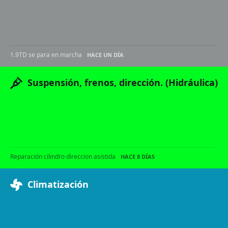
1.9TD se para en marcha
HACE UN DÍA
Suspensión, frenos, dirección. (Hidráulica)
Reparación cilindro direccion asistida
HACE 8 DÍAS
Climatización