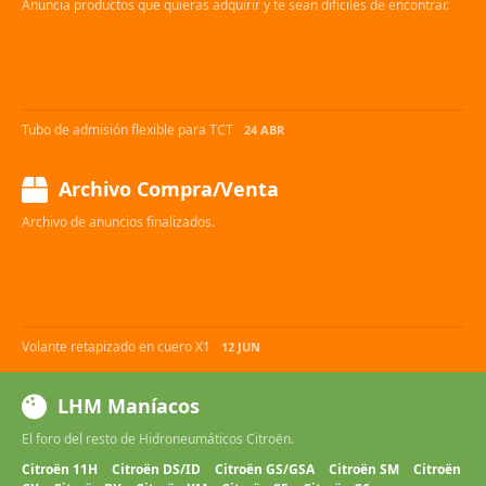
Anuncia productos que quieras adquirir y te sean difíciles de encontrar.
Tubo de admisión flexible para TCT
24 ABR
Archivo Compra/Venta
Archivo de anuncios finalizados.
Volante retapizado en cuero X1
12 JUN
LHM Maníacos
El foro del resto de Hidroneumáticos Citroën.
Citroën 11H
Citroën DS/ID
Citroën GS/GSA
Citroën SM
Citroën