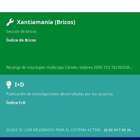
Xantiamanía (Bricos)
Sección de bricos
Índice de Bricos
Recarga de soucoupes multicapa Citroën. Valprex 2000-7C5 TECNOSIR
15 D
I+D
Publicación de investigaciones desarrolladas por los usuarios.
Índice I+D
GUIAS SC-CAR MEJORADAS PARA EL SISTEMA ACTIVA
26 DE OCT DE 2025