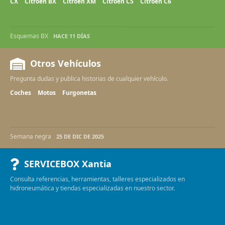
CX
Citroën BX
Citroën XM
Citroën C5
Citroën C6
Esquemas BX
HACE 11 DÍAS
Otros Vehículos
Pregunta dudas y publica historias de cualquier vehículo.
Coches
Motos
Furgonetas
Semana negra
25 DE DIC DE 2025
SERVICEBOX Xantia
Consulta referencias, herramientas, talleres especializados en
hidroneumática y tiendas especializadas en nuestro sector.