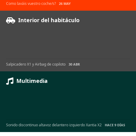
Como laváis vuestro coche/s?
26 MAY
Interior del habitáculo
Salpicadero X1 y Airbag de copiloto
30 ABR
Multimedia
Sonido discontinuo altavoz delantero izquierdo Xantia X2
HACE 9 DÍAS